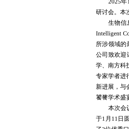
2025
年
研讨会。本
生物信
Intelligent 
所涉领域的最
公司致欢迎词
学、南方科
专家学者进
新进展，与
饕餮学术盛
本次会
于
1
月
11
日